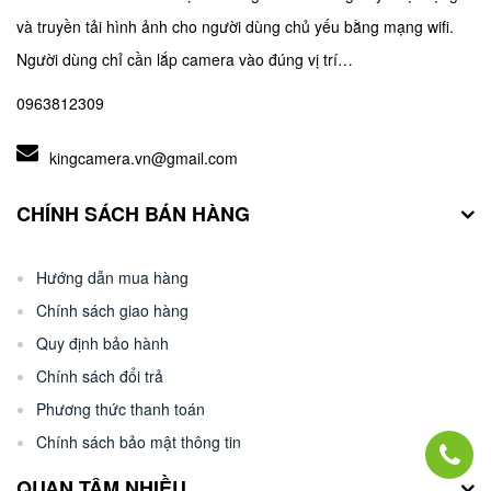
và truyền tải hình ảnh cho người dùng chủ yếu bằng mạng wifi.
Người dùng chỉ cần lắp camera vào đúng vị trí…
0963812309
kingcamera.vn@gmail.com
CHÍNH SÁCH BÁN HÀNG
[Gợi Ý] Phần mềm xem camera Liveyes trên
máy tính điện thoại
Hướng dẫn mua hàng
Chính sách giao hàng
Cách duy nhất để có thể giám sát hệ thống camera
Quy định bảo hành
của bạn mọi lúc mọi nơi đó chính là cài đặt các phần
Chính sách đổi trả
mềm xem camera trên máy tính,…
Phương thức thanh toán
Chính sách bảo mật thông tin
QUAN TÂM NHIỀU