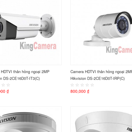
 HDTVI thân hồng ngoại 2MP
Camera HDTVI thân hồng ngoại 2M
on DS-2CE16D0T-IT3(C)
Hikvision DS-2CE16D0T-IRP(C)
000 ₫
800,000 ₫