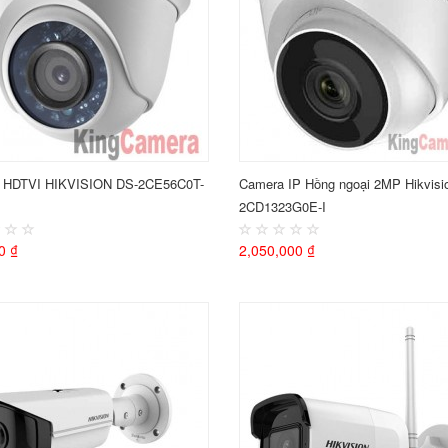
 HDTVI HIKVISION DS-2CE56C0T-
Camera IP Hồng ngoại 2MP Hikvisi
2CD1323G0E-I
0 ₫
2,050,000 ₫