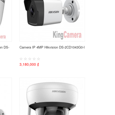
on DS-
Camera IP 4MP Hikvision DS-2CD1043G0-I
3,180,000 ₫