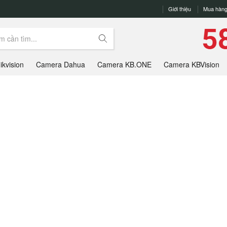
Giới thiệu
Mua hàng
kvision
Camera Dahua
Camera KB.ONE
Camera KBVision
SẢN PHẨM ĐÃ XEM