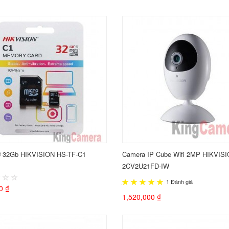
ớ 32Gb HIKVISION HS-TF-C1
Camera IP Cube Wifi 2MP HIKVIS
2CV2U21FD-IW
1 Đánh giá
0 ₫
1,520,000 ₫