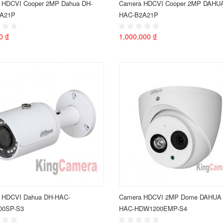
 HDCVI Cooper 2MP Dahua DH-
Camera HDCVI Cooper 2MP DAHU
1A21P
HAC-B2A21P
0 ₫
1,000,000 ₫
 HDCVI Dahua DH-HAC-
Camera HDCVI 2MP Dome DAHUA
00SP-S3
HAC-HDW1200EMP-S4